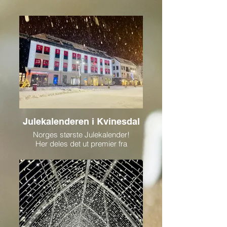
Julekalenderen i Kvinesdal
Norges største Julekalender!
Her deles det ut premier fra
butikkene gver dag i desember.
og den som befinner seg bak luke
24 er av den litt mer storslagne
sorten!