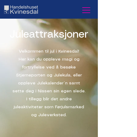
Juleattraksjoner
Velkommen til jul i Kvinesdal!
Her kan du oppleve magi og
fortryllelse ved å besøke
Stjerneporten og Julekula, eller
oppleve Julekalender`n samt
sette deg i Nissen sin egen slede.
I tillegg blir det andre
juleaktiviteter som Førjulsmarked
og Juleverksted.