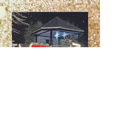
meter i omkrets. Lyslenkene som er
på julekula er hele 1,2 kilometer
Julenissens slede i
Kvinesdal
Hvert år parkerer Nissen sleden sin i
Kvinesdal. Til glede for små og store.