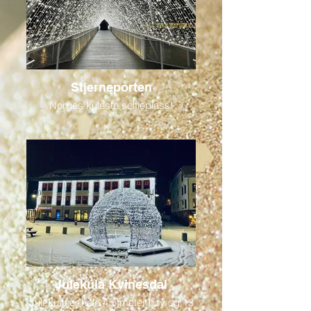
Stjerneporten
Norges kuleste selfieplass!
Julekula Kvinesdal
Julekula er hele 4,5 meter høy og 13